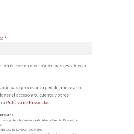
ico
*
ección de correo electrónico para establecer
zarán para procesar tu pedido, mejorar tu
ionar el acceso a tu cuenta y otros
tra
Política de Privacidad
 DE DATOS
iva vigente sobre Protección de Datos de Carácter Personal, le
r:
VERSIDAD DE BURGOS - G09343500