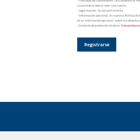
- Finalidad del tratamiento: Utilizaremos la in
usuario de la web al crear una cuenta.
- Legitimación: Su consentimiento.
- Información adicional: En nuestra Política de 
de su información personal, sobre sus derechos y
- Contacto de protección de datos:
fubuprotecci
Registrarse