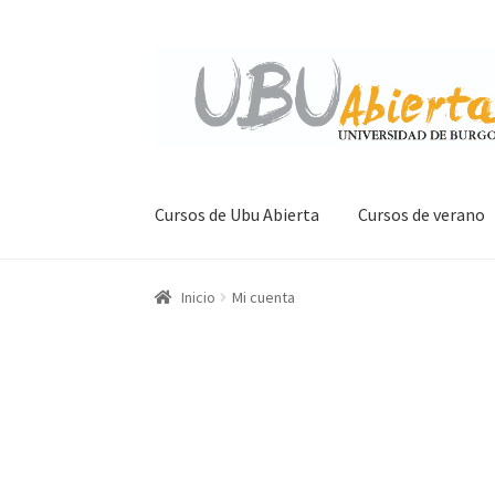
Ir
Ir
a
al
la
contenido
navegación
Cursos de Ubu Abierta
Cursos de verano
Inicio
Mi cuenta