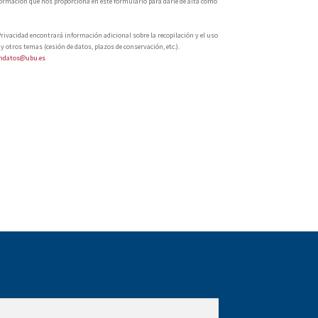
formación que nos proporciona en este formulario para darle de alta como
Privacidad encontrará información adicional sobre la recopilación y el uso
 otros temas (cesión de datos, plazos de conservación, etc.).
ondatos@ubu.es