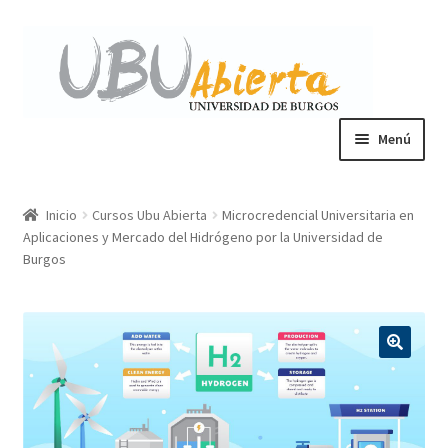
Ir
Ir
a
al
la
contenido
navegación
Menú
Cursos de Ubu Abierta
Inicio
Cursos Ubu Abierta
Microcredencial Universitaria en
Aplicaciones y Mercado del Hidrógeno por la Universidad de
Cursos de verano
Burgos
Mi cuenta